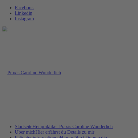
Facebook
Linkedin
Instagram
Startseite
Heilpraktiker Praxis Caroline Wunderlich
Über mich
Hier erfährst du Details zu mir
Patienteninformationen
Hier erfährst Du wie die