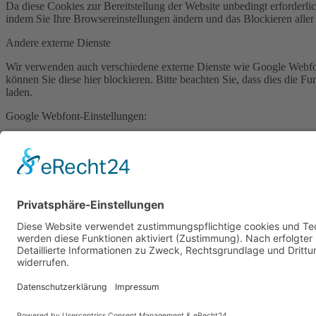
Da diese Cookies zur Bereitstellung der Website unbedingt erforderlic
indem Sie Ihre Browsereinstellungen ändern und das Blockieren aller
Andere externe Dienste
Wir verwenden auch verschiedene externe Dienste wie Google Webfo
können Sie diese hier blockieren. Bitte beachten Sie, dass dies die 
laden.
Google Webfont-Einstellungen:
Klicken Sie, um Google Webfonts zu aktivieren/deaktivieren.
Google Karteneinstellungen:
Klicken Sie, um Google Maps zu aktivieren/deaktivieren.
Vimeo und Youtube Video bettet ein:
Klicken Sie, um Videoeinbettungen zu aktivieren/deaktivieren.
Datenschutz-Bestimmungen
Sie können unsere Cookies und Datenschutzeinstellungen im Detail au
Datenschutzerklärung