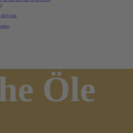
t
 dich hat.
elden
he Öle