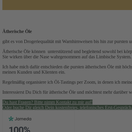
Ätherische Öle
gibt es von Drogeriequalität mit Warnhirnweisen bis hin zur pursten un
Ätherische Öle können unterstützend und begleitend sowohl bei körp
Sie wirken über die Nase wahrgenommen auf das Limbische System.
Ich habe mich dafür entschieden die pursten ätherischen Öle mit höch
meinen Kunden und Klienten ein.
Regelmäßig organisiere ich Öl-Tastings per Zoom, in denen ich mein
Interessierst Du Dich für ätherische Öle und möchtest mehr darüber
Du hast Fragen? Bitte nimm Kontakt zu mir auf!
Oder buche Dir gleich Dein kostenfreies, telefonisches Erst-Gespräch