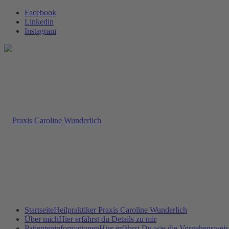
Facebook
Linkedin
Instagram
Startseite
Heilpraktiker Praxis Caroline Wunderlich
Über mich
Hier erfährst du Details zu mir
Patienteninformationen
Hier erfährst Du wie die Vorgehensweise